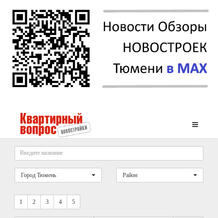
Город Тюмень
Район
1
2
3
4
5