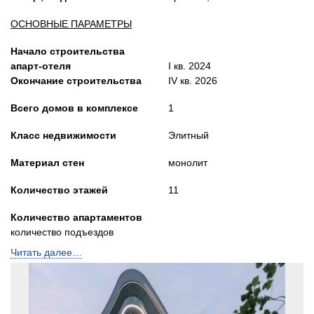
ОСНОВНЫЕ ПАРАМЕТРЫ
Начало строительства
апарт-отеля
I кв. 2024
Окончание строительства
IV кв. 2026
Всего домов в комплексе
1
Класс недвижимости
Элитный
Материал стен
монолит
Количество этажей
11
Количество апартаментов
количество подъездов
Читать далее…
Лифты
Грузопассажирские
Высота потолков, м
3,08