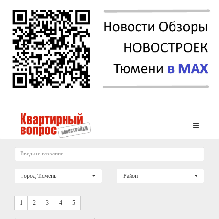
Город Тюмень
Район
1
2
3
4
5