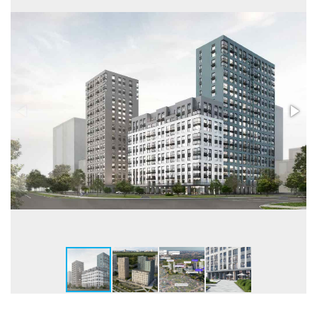
Лифты
Пассажирский и
грузопасс.
Высота потолков, м
2,7-3,3
Застройщик
ООО СЗ Чемпионский
Бренд
В72
Телефон консультанта