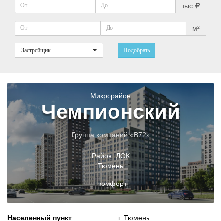
тыс.
м²
Застройщик
Подобрать
Микрорайон
Чемпионский
Группа компаний «В72»
Район:
ДОК
Тюмень
комфорт
Населенный пункт
г. Тюмень