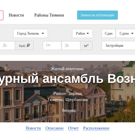
Новости
Районы Тюмени
Заявка на публикацию
Город Тюмень
Район
Сдан
Сдача
тыс.
м²
Застройщик
Жилой комплекс
урный ансамбль Воз
Район:
Зарека
Тюмень
,
Щербакова
бизнес
Новости
Описание
Отчет
Расположение