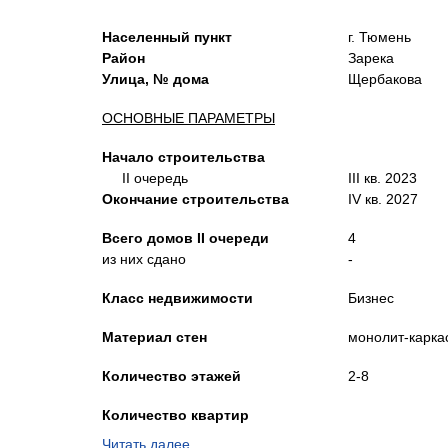
Населенный пункт
г. Тюмень
Район
Зарека
Улица, № дома
Щербакова
ОСНОВНЫЕ ПАРАМЕТРЫ
Начало строительства
II очередь
III кв. 2023
Окончание строительства
IV кв. 2027
Всего домов
II очереди
4
из них сдано
-
Класс недвижимости
Бизнес
Материал стен
монолит-карка
Количество этажей
2-8
Количество квартир
в Доме Текутьева
90
Читать далее…