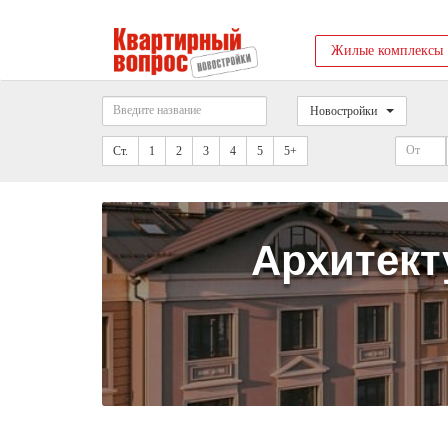
Жилые комплексы
Новостройки
Ст.
1
2
3
4
5
5+
Архитект