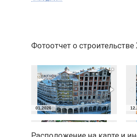
в Доме Сайдукова
37
в Доме Решетникова
51
в Доме Котовщикова
53
Высота потолков, м
2,7-3,3
Лифты
Грузопассажир
Фотоотчет о строительстве
Застройщик:
ООО СЗ ВОСТОК ДЕВЕЛОПМЕНТ
Телефон консультанта
• ВЫБРАТЬ КВАРТИРУ
01.2026
12
Расположение
на карте и и