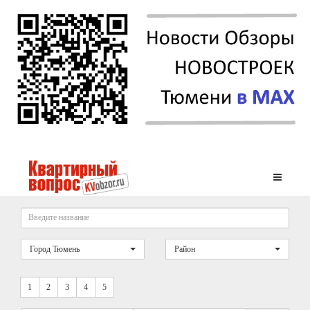
Город Тюмень
Район
1
2
3
4
5