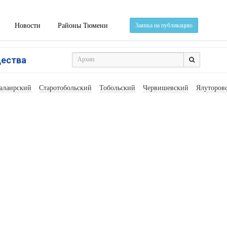
Новости
Районы Тюмени
Заявка на публикацию
щества
алаирский
Старотобольский
Тобольский
Червишевский
Ялуторов