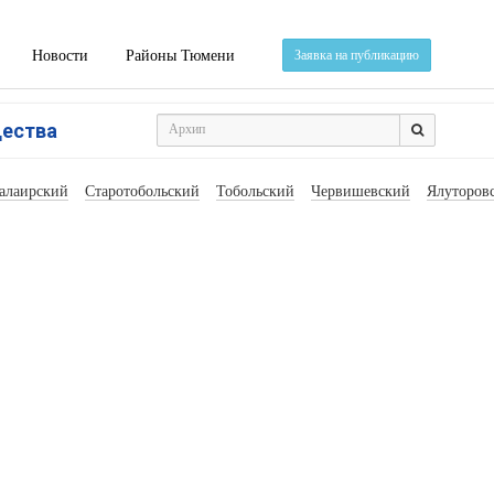
Новости
Районы Тюмени
Заявка на публикацию
щества
алаирский
Старотобольский
Тобольский
Червишевский
Ялуторов