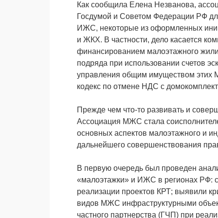
Как сообщила Елена Незванова, ассо
Госдумой и Советом Федерации РФ дл
ИЖС, некоторые из оформленных иниц
и ЖКХ. В частности, дело касается ко
финансированием малоэтажного жили
подряда при использовании счетов эс
управления общим имуществом этих 
кодекс по отмене НДС с домокомплект
Прежде чем что-то развивать и соверш
Ассоциация МЖС стала соисполнителе
основных аспектов малоэтажного и ин
дальнейшего совершенствования прав
В первую очередь был проведен анали
«малоэтажки» и ИЖС в регионах РФ: с
реализации проектов КРТ; выявили к
видов МЖС инфраструктурными объек
частного партнерства (ГЧП) при реали