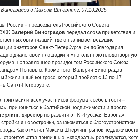
Виноградов и Максим Штерлинг, 07.10.2025
лицы России – председатель Российского Совета
й ВЖК
Валерий Виноградов
передал слова приветствия и
ственных организаций, где он занимает ведущие
иации риэлторов Санкт-Петербурга, он поблагодарил
изацию диалоговой площадки и многолетнюю плодотворную
 форума, направленное президентом Российского Союза
сандром Поповым. Кроме того, Валерий Виноградов
ый жилищный конгресс, который пройдет с 13 по 17
– в Санкт-Петербурге.
а пригласили всех участников форума к себе в гости –
па», прицениться к балтийской недвижимости и просто
терлинг
, директор по развитию ГК «Русская Европа»,
стройки и новостройки, ознакомиться с благоустройством
орода. Как отметил Максим Штерлинг, рынок недвижимости
 строительства приличные, «квадраты» реализуются, хотя