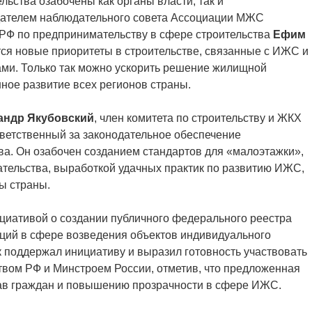
ьства озабочены как органы власти, так и
едателем наблюдательного совета Ассоциации МЖС
 РФ по предпринимательству в сфере строительства
Ефим
ются новые приоритеты в строительстве, связанные с ИЖС и
и. Только так можно ускорить решение жилищной
ное развитие всех регионов страны.
андр Якубовский
, член комитета по строительству и ЖКХ
тветственный за законодательное обеспечение
а. Он озабочен созданием стандартов для «малоэтажки»,
тельства, выработкой удачных практик по развитию ИЖС,
ы страны.
циативой о создании публичного федерального реестра
ций в сфере возведения объектов индивидуального
 поддержал инициативу и выразил готовность участвовать
ством РФ и Минстроем России, отметив, что предложенная
рав граждан и повышению прозрачности в сфере ИЖС.