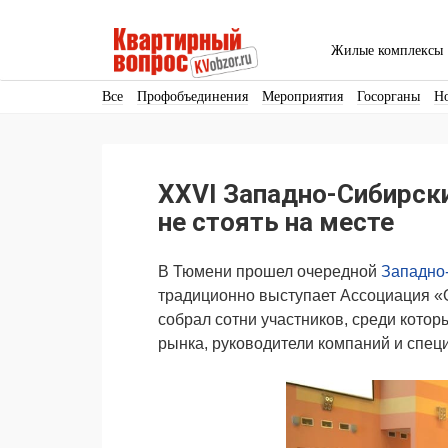
Жилые комплексы
Все
Профобъединения
Мероприятия
Госорганы
Н
Кадры
Инфраструктура
Благоустройство
Архитекту
Аренда
Продвижение
Поздравляем
XXVI Западно-Сибирск
Ещё
не стоять на месте
В Тюмени прошел очередной
Западно
традиционно выступает Ассоциация «
собрал сотни участников, среди кото
рынка, руководители компаний и спец