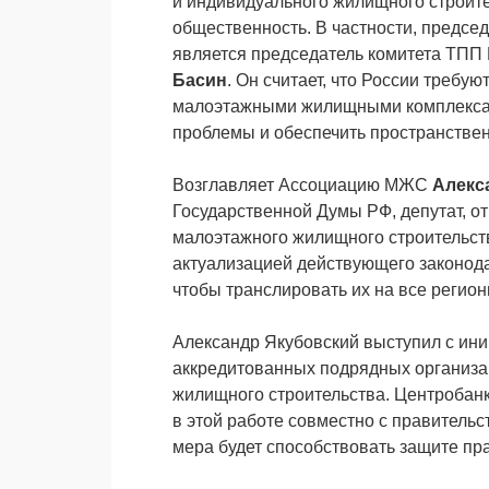
и индивидуального жилищного строител
общественность. В частности, предс
является председатель комитета ТПП
Басин
. Он считает, что России требу
малоэтажными жилищными комплексам
проблемы и обеспечить пространствен
Возглавляет Ассоциацию МЖС
Алекс
Государственной Думы РФ, депутат, о
малоэтажного жилищного строительств
актуализацией действующего законода
чтобы транслировать их на все регион
Александр Якубовский выступил с ини
аккредитованных подрядных организа
жилищного строительства. Центробанк
в этой работе совместно с правитель
мера будет способствовать защите п