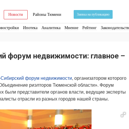
Новости
Районы Тюмени
Заявка на публикацию
овостройки
Ипотека
Аналитика
Мнение
Рейтинг
Законодательст
ра
Стройматериалы
Соцкультбыт
КРТ
ЖКХ
Земля
ИЖС
Торги
ий форум недвижимости: главное –
-Сибирский форум недвижимости
, организатором которого
Объединение риэлторов Тюменской области». Форум
рых были представители органов власти, ведущие эксперты
иалисты отрасли из разных городов нашей страны.