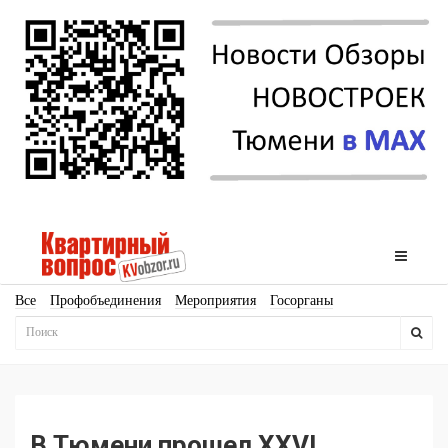
Все
Профобъединения
Мероприятия
Госорганы
Новостройки
Ипотека
Аналитика
Мнение
Рейтинг
Законодательство
Госпрограммы
Кадры
Инфраструктура
Благоустройство
Архитектура
Стройматериалы
Соцкультбыт
КРТ
ЖКХ
Земля
ИЖС
Торги
Бизнес-квадраты
Аренда
В Тюмени прошел XXVI