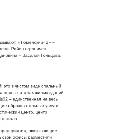
азывают, «Тюменский- 2» –
ени. Район ограничен
ановича – Василия Гольцова.
: это в чистом виде спальный
а первых этажах жилых зданий.
№92 – единственная на весь
щие образовательные услуги –
стический центр, центр
втошкола.
 предприятия, оказывающие
на свои офисы разместили