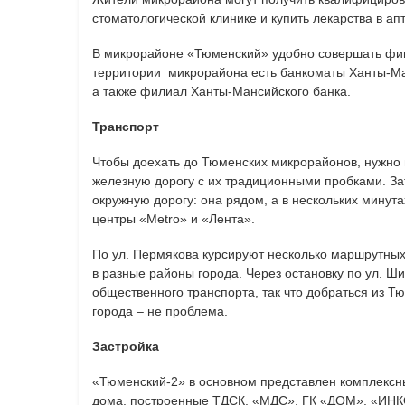
стоматологической клинике и купить лекарства в ап
В микрорайоне «Тюменский» удобно совершать фи
территории микрорайона есть банкоматы Ханты-Ма
а также филиал Ханты-Мансийского банка.
Транспорт
Чтобы доехать до Тюменских микрорайонов, нужно
железную дорогу с их традиционными пробками. За
окружную дорогу: она рядом, а в нескольких минута
центры «Metro» и «Лента».
По ул. Пермякова курсируют несколько маршрутных
в разные районы города. Через остановку по ул. Ш
общественного транспорта, так что добраться из Т
города – не проблема.
Застройка
«Тюменский-2» в основном представлен комплексн
дома, построенные ТДСК, «МДС», ГК «ДОМ», «ИНКО