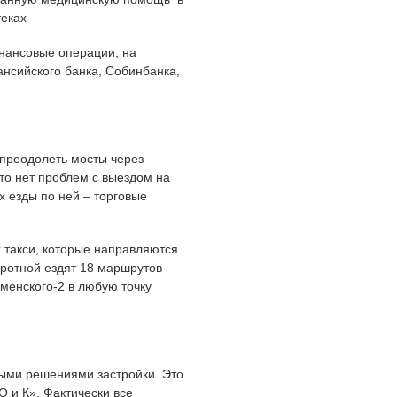
теках
нансовые операции, на
нсийского банка, Собинбанка,
 преодолеть мосты через
то нет проблем с выездом на
х езды по ней – торговые
 такси, которые направляются
иротной ездят 18 маршрутов
юменского-2 в любую точку
ыми решениями застройки. Это
 и К». Фактически все