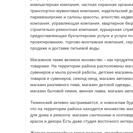
компьютерная компания, частная охранная организа
транспортно-мувинговая компания, издательский до
парикмахерские и салоны красоты, агентство недви
компания, управляющая компания, квартирное бюро
строительно-ремонтная компания, курьерская служ
предоставляющая бухгалтерские услуги и услуги п
проектированию, торгово-монтажная компания, сер
продаже и доставке питьевой воды.
Магазинов также великое множество – как продукт
товарами. На территории района расположены маг
сувениров и мыла ручной работы, детские магазины
товаров и сувениров, секонд-хенд, магазин автомас
магазин разливного пива, магазин детской одежды,
магазин бытовой химии, винная лавка, магазин авт
Тюменский активно застраивается, и новоселам буд
что на территории района находится множество ма
для дома и ремонта: магазин сантехники и хозтова
красок и декора Есть даже студия восточного интер
Жители микрорайона могут получить квалифициро