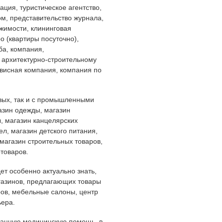
ция, туристическое агентство,
м, представительство журнала,
жимости, клининговая
 (квартиры посуточно),
ба, компания,
о архитектурно-строительному
висная компания, компания по
овых, так и с промышленными
азин одежды, магазин
, магазин канцелярских
ел, магазин детского питания,
 магазин строительных товаров,
отоваров.
ет особенно актуально знать,
газинов, предлагающих товары
ров, мебельные салоны, центр
ьера.
ванную медицинскую помощь в