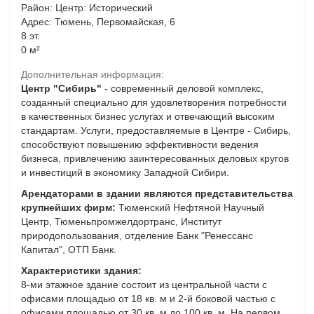
Район: Центр: Исторический
Адрес: Тюмень, Первомайская, 6
8 эт.
0 м²
Дополнительная информация:
Центр "Сибирь"
- современный деловой комплекс,
созданный специально для удовлетворения потребности
в качественных бизнес услугах и отвечающий высоким
стандартам. Услуги, предоставляемые в Центре - Сибирь,
способствуют повышению эффективности ведения
бизнеса, привлечению заинтересованных деловых кругов
и инвестиций в экономику Западной Сибири.
Арендаторами в здании являются представительства
крупнейших фирм:
Тюменский Нефтяной Научный
Центр, Тюменьпромжелдортранс, Институт
природопользования, отделение Банк "Ренессанс
Капитал", ОТП Банк.
Характеристики здания:
8-ми этажное здание состоит из центральной части с
офисами площадью от 18 кв. м и 2-й боковой частью с
офисами площадью от 30 кв. м до 100 кв. м. На первом