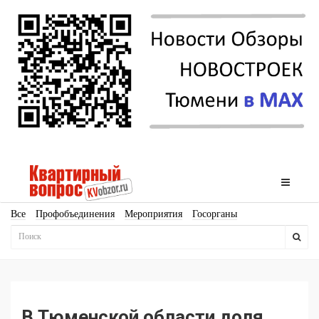
Все
Профобъединения
Мероприятия
Госорганы
Новостройки
Ипотека
Аналитика
Мнение
Рейтинг
Законодательство
Госпрограммы
Кадры
Инфраструктура
Благоустройство
Архитектура
Стройматериалы
Соцкультбыт
КРТ
ЖКХ
Земля
ИЖС
Торги
Бизнес-квадраты
Аренда
В Тюменской области доля