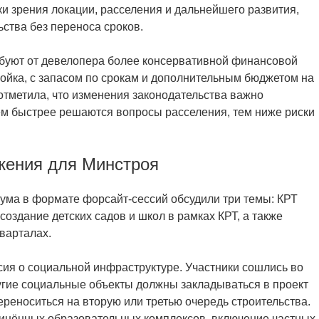
ки зрения локации, расселения и дальнейшего развития,
ства без переноса сроков.
буют от девелопера более консервативной финансовой
ройка, с запасом по срокам и дополнительным бюджетом на
тметила, что изменения законодательства важно
ем быстрее решаются вопросы расселения, тем ниже риски
жения для Минстроя
ума в формате форсайт-сессий обсудили три темы: КРТ
создание детских садов и школ в рамках КРТ, а также
варталах.
ия о социальной инфраструктуре. Участники сошлись во
ругие социальные объекты должны закладываться в проект
ереноситься на вторую или третью очередь строительства.
инённых образовательных комплексов, включение частных