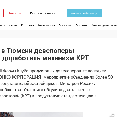
Новости
Районы Тюмени
Заявка на публикацию
овостройки
Ипотека
Аналитика
Мнение
Рейтинг
Законодательст
ра
Стройматериалы
Соцкультбыт
КРТ
ЖКХ
Земля
ИЖС
Торги
 в Тюмени девелоперы
 доработать механизм КРТ
 II Форум Клуба продуктовых девелоперов «Наследие»,
с ЭНКО.КОРПОРАЦИЯ. Мероприятие объединило более 50
редставителей застройщиков, Минстроя России,
сообщества. Участники обсудили два ключевых
ерриторий (КРТ) и продуктовую стандартизацию в