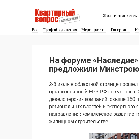
Жилые комплексы
Все
Профобъединения
Мероприятия
Госорганы
Н
Кадры
Инфраструктура
Благоустройство
Архитекту
Аренда
Продвижение
Поздравляем
На форуме «Наследие»
Ещё
предложили Минстрою
2-3 июля в областной столице прошёл
организованный ЕРЗ.РФ совместно 
девелоперских компаний, свыше 150 п
региональных властей и экспертного 
направления: комплексное развитие т
жилищном строительстве.