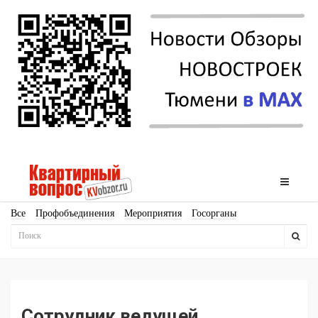
Все
Профобъединения
Мероприятия
Госорганы
Новостройки
Ипотека
Аналитика
Мнение
Рейтинг
Законодательство
Госпрограммы
Кадры
Инфраструктура
Благоустройство
Архитектура
Стройматериалы
Соцкультбыт
КРТ
ЖКХ
Земля
ИЖС
Торги
Бизнес-квадраты
Аренда
Сотрудник ведущей