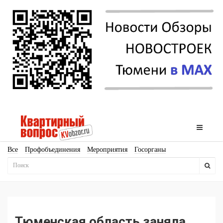
Все
Профобъединения
Мероприятия
Госорганы
Новостройки
Ипотека
Аналитика
Мнение
Рейтинг
Законодательство
Госпрограммы
Кадры
Инфраструктура
Благоустройство
Архитектура
Стройматериалы
Соцкультбыт
КРТ
ЖКХ
Земля
ИЖС
Торги
Бизнес-квадраты
Аренда
Тюменская область заняла