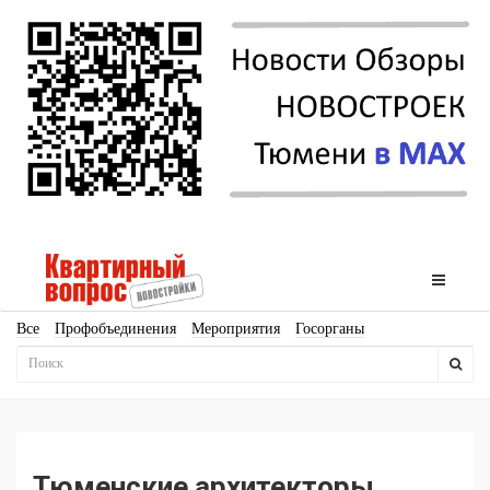
Все
Профобъединения
Мероприятия
Госорганы
Новостройки
Ипотека
Аналитика
Мнение
Рейтинг
Законодательство
Госпрограммы
Кадры
Инфраструктура
Благоустройство
Архитектура
Стройматериалы
Соцкультбыт
КРТ
ЖКХ
Земля
ИЖС
Торги
Бизнес-квадраты
Аренда
Тюменские архитекторы