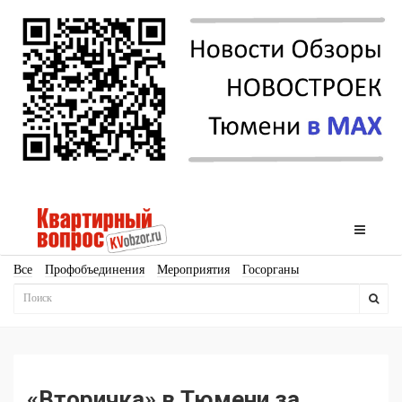
Все
Профобъединения
Мероприятия
Госорганы
Новостройки
Ипотека
Аналитика
Мнение
Рейтинг
Законодательство
Госпрограммы
Кадры
Инфраструктура
Благоустройство
Архитектура
Стройматериалы
Соцкультбыт
КРТ
ЖКХ
Земля
ИЖС
Торги
Бизнес-квадраты
Аренда
«Вторичка» в Тюмени за