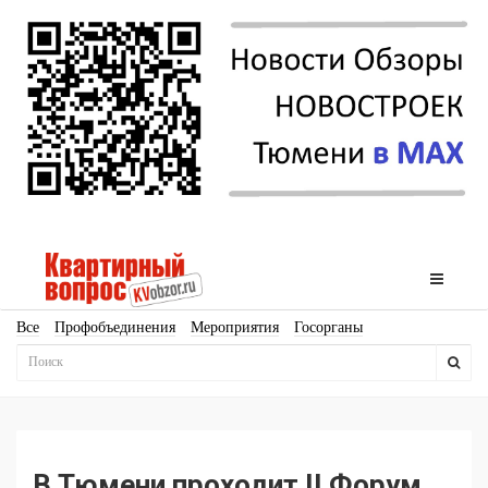
Все
Профобъединения
Мероприятия
Госорганы
Новостройки
Ипотека
Аналитика
Мнение
Рейтинг
Законодательство
Госпрограммы
Кадры
Инфраструктура
Благоустройство
Архитектура
Стройматериалы
Соцкультбыт
КРТ
ЖКХ
Земля
ИЖС
Торги
Бизнес-квадраты
Аренда
В Тюмени проходит II Форум