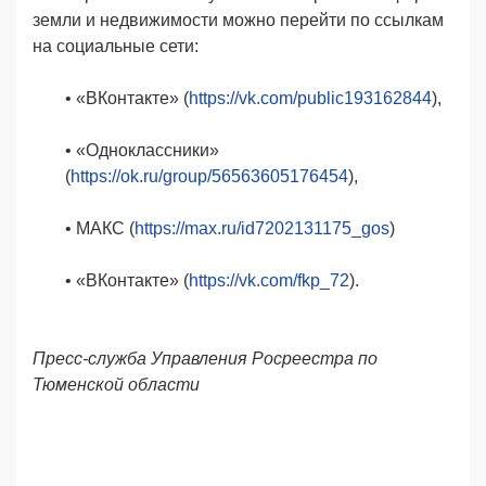
земли и недвижимости можно перейти по ссылкам
на социальные сети:
• «ВКонтакте» (
https://vk.com/public193162844
),
•
«Одноклассники»
(
https://ok.ru/group/56563605176454
),
•
МАКС (
https://max.ru/id7202131175_gos
)
•
«ВКонтакте» (
https://vk.com/fkp_72
).
Пресс-служба Управления Росреестра по
Тюменской области