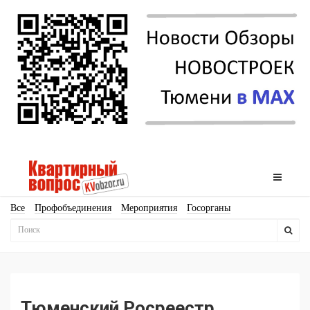
Все
Профобъединения
Мероприятия
Госорганы
Новостройки
Ипотека
Аналитика
Мнение
Рейтинг
Законодательство
Госпрограммы
Кадры
Инфраструктура
Благоустройство
Архитектура
Стройматериалы
Соцкультбыт
КРТ
ЖКХ
Земля
ИЖС
Торги
Бизнес-квадраты
Аренда
Тюменский Росреестр