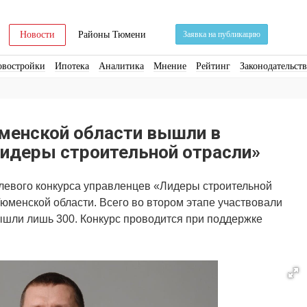
Новости
Районы Тюмени
Заявка на публикацию
овостройки
Ипотека
Аналитика
Мнение
Рейтинг
Законодательст
ра
Стройматериалы
Соцкультбыт
КРТ
ЖКХ
Земля
ИЖС
Торги
менской области вышли в
Лидеры строительной отрасли»
левого конкурса управленцев «Лидеры строительной
юменской области. Всего во втором этапе участвовали
вышли лишь 300. Конкурс проводится при поддержке