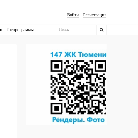
|
Войти
Регистрация
во
Госпрограммы
Бизнес-квадраты