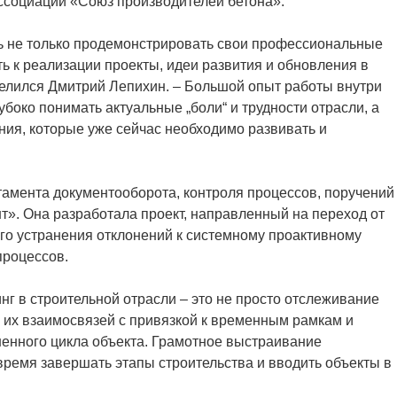
ссоциации «Союз производителей бетона».
ть не только продемонстрировать свои профессиональные
ть к реализации проекты, идеи развития и обновления в
делился Дмитрий Лепихин. – Большой опыт работы внутри
убоко понимать актуальные „боли“ и трудности отрасли, а
ия, которые уже сейчас необходимо развивать и
тамента документооборота, контроля процессов, поручений
т». Она разработала проект, направленный на переход от
го устранения отклонений к системному проактивному
процессов.
нг в строительной отрасли – это не просто отслеживание
 их взаимосвязей с привязкой к временным рамкам и
енного цикла объекта. Грамотное выстраивание
ремя завершать этапы строительства и вводить объекты в