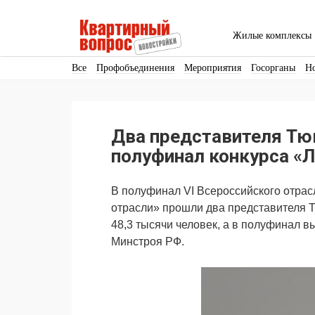
Жилые комплексы
Все
Профобъединения
Мероприятия
Госорганы
Н
Кадры
Инфраструктура
Благоустройство
Архитекту
Аренда
Продвижение
Поздравляем
Два представителя Тю
Ещё
полуфинал конкурса «
В полуфинал VI Всероссийского отрас
отрасли» прошли два представителя Т
48,3 тысячи человек, а в полуфинал 
Минстроя РФ.