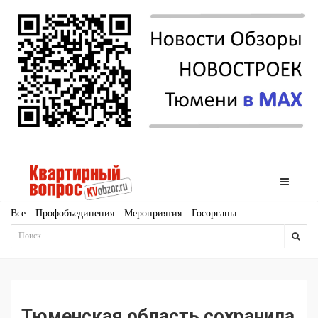
Все
Профобъединения
Мероприятия
Госорганы
Новостройки
Ипотека
Аналитика
Мнение
Рейтинг
Законодательство
Госпрограммы
Кадры
Инфраструктура
Благоустройство
Архитектура
Стройматериалы
Соцкультбыт
КРТ
ЖКХ
Земля
ИЖС
Торги
Бизнес-квадраты
Аренда
Тюменская область сохранила