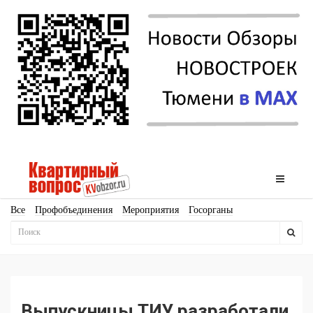
Все
Профобъединения
Мероприятия
Госорганы
Новостройки
Ипотека
Аналитика
Мнение
Рейтинг
Законодательство
Госпрограммы
Кадры
Инфраструктура
Благоустройство
Архитектура
Стройматериалы
Соцкультбыт
КРТ
ЖКХ
Земля
ИЖС
Торги
Бизнес-квадраты
Аренда
Выпускницы ТИУ разработали