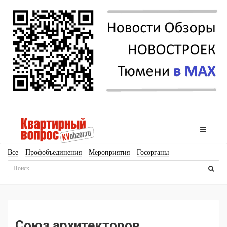
Все
Профобъединения
Мероприятия
Госорганы
Новостройки
Ипотека
Аналитика
Мнение
Рейтинг
Законодательство
Госпрограммы
Кадры
Инфраструктура
Благоустройство
Архитектура
Стройматериалы
Соцкультбыт
КРТ
ЖКХ
Земля
ИЖС
Торги
Бизнес-квадраты
Аренда
Союз архитекторов