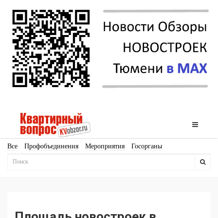
Все
Профобъединения
Мероприятия
Госорганы
Новостройки
Ипотека
Аналитика
Мнение
Рейтинг
Законодательство
Госпрограммы
Кадры
Инфраструктура
Благоустройство
Архитектура
Стройматериалы
Соцкультбыт
КРТ
ЖКХ
Земля
ИЖС
Торги
Бизнес-квадраты
Аренда
Площадь новостроек в