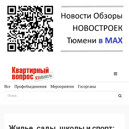
Все
Профобъединения
Мероприятия
Госорганы
Новостройки
Ипотека
Аналитика
Мнение
Рейтинг
Законодательство
Госпрограммы
Кадры
Инфраструктура
Благоустройство
Архитектура
Стройматериалы
Соцкультбыт
КРТ
ЖКХ
Земля
ИЖС
Торги
Бизнес-квадраты
Аренда
Жилье, сады, школы и спорт: