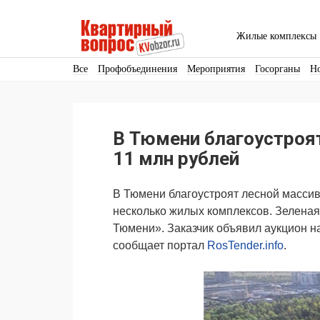
Жилые комплексы
Все
Профобъединения
Мероприятия
Госорганы
Н
Кадры
Инфраструктура
Благоустройство
Архитекту
Аренда
Продвижение
Поздравляем
В Тюмени благоустроя
Ещё
11 млн рублей
В Тюмени благоустроят лесной массив
несколько жилых комплексов. Зеленая
Тюмени». Заказчик объявил аукцион н
сообщает портал
RosTender.info
.