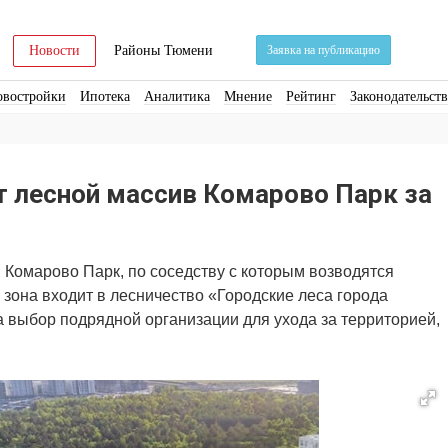
Новости
Районы Тюмени
Заявка на публикацию
овостройки
Ипотека
Аналитика
Мнение
Рейтинг
Законодательст
ра
Стройматериалы
Соцкультбыт
КРТ
ЖКХ
Земля
ИЖС
Торги
т лесной массив Комарово Парк за
 Комарово Парк, по соседству с которым возводятся
 зона входит в лесничество «Городские леса города
а выбор подрядной организации для ухода за территорией,