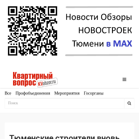
Все
Профобъединения
Мероприятия
Госорганы
Новостройки
Ипотека
Аналитика
Мнение
Рейтинг
Законодательство
Госпрограммы
Кадры
Инфраструктура
Благоустройство
Архитектура
Стройматериалы
Соцкультбыт
КРТ
ЖКХ
Земля
ИЖС
Торги
Бизнес-квадраты
Аренда
Тюменские строители вновь