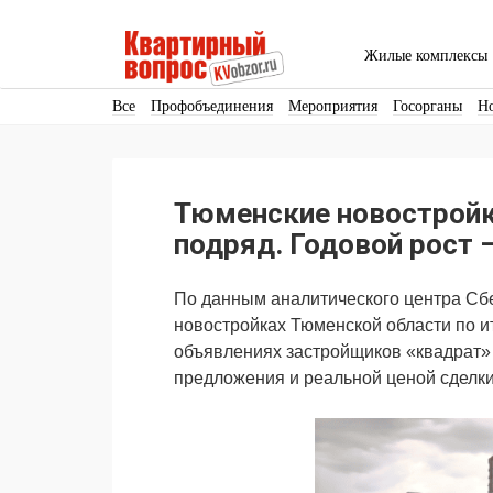
Жилые комплексы
Все
Профобъединения
Мероприятия
Госорганы
Н
Кадры
Инфраструктура
Благоустройство
Архитекту
Аренда
Продвижение
Поздравляем
Тюменские новострой
Ещё
подряд. Годовой рост –
По данным аналитического центра Сбе
новостройках Тюменской области по ит
объявлениях застройщиков «квадрат» 
предложения и реальной ценой сделки