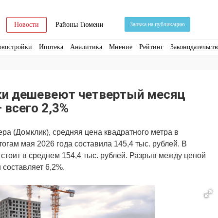
Новости
Районы Тюмени
Заявка на публикацию
овостройки
Ипотека
Аналитика
Мнение
Рейтинг
Законодательст
ра
Стройматериалы
Соцкультбыт
КРТ
ЖКХ
Земля
ИЖС
Торги
ки дешевеют четвертый месяц
 всего 2,3%
ра (Домклик), средняя цена квадратного метра в
огам мая 2026 года составила 145,4 тыс. рублей. В
стоит в среднем 154,4 тыс. рублей. Разрыв между ценой
 составляет 6,2%.