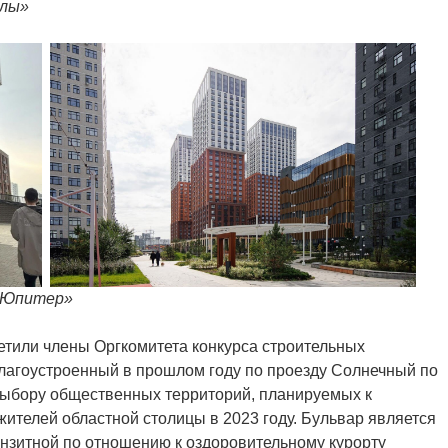
алы»
 «Юпитер»
тили члены Оргкомитета конкурса строительных
благоустроенный в прошлом году по проезду Солнечный по
выбору общественных территорий, планируемых к
жителей областной столицы в 2023 году. Бульвар является
анзитной по отношению к оздоровительному курорту