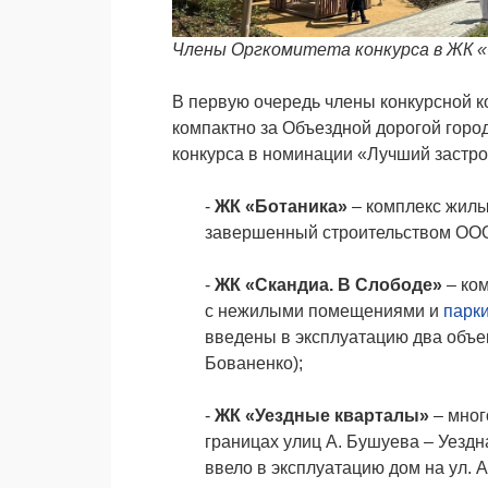
Члены Оргкомитета конкурса в ЖК «
В первую очередь члены конкурсной 
компактно за Объездной дорогой горо
конкурса в номинации «Лучший застр
-
ЖК «Ботаника»
– комплекс жилы
завершенный строительством ОО
-
ЖК «Скандиа. В Слободе»
–
ко
с нежилыми помещениями и
парк
введены в эксплуатацию два объе
Бованенко);
-
ЖК «Уездные кварталы»
–
мног
границах улиц А. Бушуева – Уездн
ввело в эксплуатацию дом на ул. А