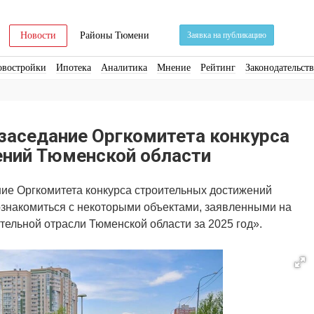
Новости
Районы Тюмени
Заявка на публикацию
овостройки
Ипотека
Аналитика
Мнение
Рейтинг
Законодательст
ра
Стройматериалы
Соцкультбыт
КРТ
ЖКХ
Земля
ИЖС
Торги
заседание Оргкомитета конкурса
ний Тюменской области
ие Оргкомитета конкурса строительных достижений
ознакомиться с некоторыми объектами, заявленными на
тельной отрасли Тюменской области за 2025 год».