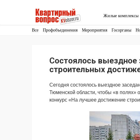
Жилые комплексы
Все
Профобъединения
Мероприятия
Госорганы
Н
Кадры
Инфраструктура
Благоустройство
Архитекту
Аренда
Продвижение
Поздравляем
Состоялось выездное 
Ещё
строительных достиже
Сегодня состоялось выездное заседан
Тюменской области, чтобы «в полях» 
конкурс «На лучшее достижение строи