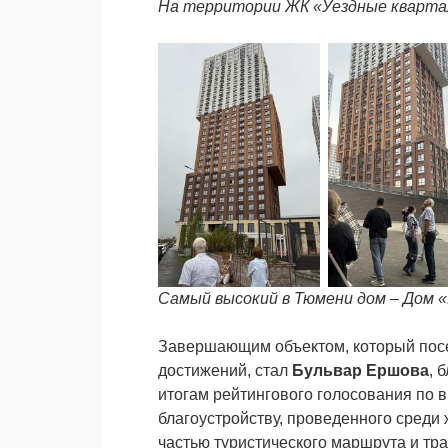
На территории ЖК «Уездные кварт
Самый высокий в Тюмени дом – Дом
Завершающим объектом, который посе
достижений, стал
Бульвар Ершова
, 
итогам рейтингового голосования по 
благоустройству, проведенного среди 
частью туристического маршрута и тр