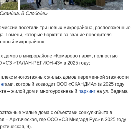
Скандиа. В Слободе»
комиссии посетили три новых микрорайона, расположенные
да Тюмени, которые борются за звание победителя
оенный микрорайон»:
х домов в микрорайоне «Комарово парк», полностью
О «СЗ «ТАЛАН-РЕГИОН-43» в 2025 году;
мплекс многоэтажных жилых домов переменной этажности
инг
ами, который возводит ООО «СКАНДИА» (в 2025 году
кта – жилой дом и многоуровневый
паркинг
на ул. Вадима
оэтажные жилые дома с объектами соцкультбыта в
ая – Арктическая, где ООО «СЗ Мидгард Рус» в 2025 году
рктическая, 9).