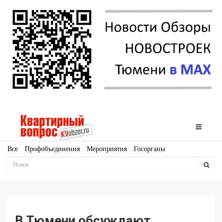
Все
Профобъединения
Мероприятия
Госорганы
Новостройки
Ипотека
Аналитика
Мнение
Рейтинг
Законодательство
Госпрограммы
Кадры
Инфраструктура
Благоустройство
Архитектура
Стройматериалы
Соцкультбыт
КРТ
ЖКХ
Земля
ИЖС
Торги
Бизнес-квадраты
Аренда
В Тюмени обсуждают