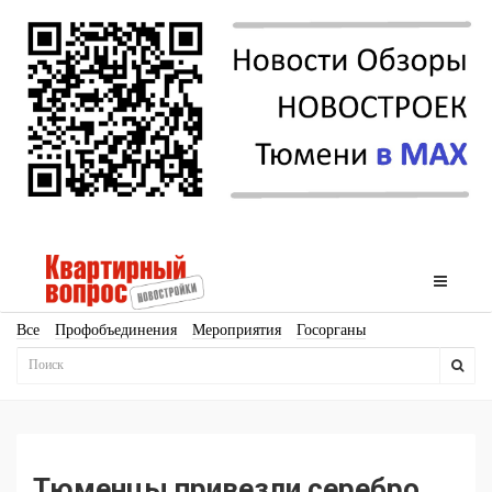
Все
Профобъединения
Мероприятия
Госорганы
Новостройки
Ипотека
Аналитика
Мнение
Рейтинг
Законодательство
Госпрограммы
Кадры
Инфраструктура
Благоустройство
Архитектура
Стройматериалы
Соцкультбыт
КРТ
ЖКХ
Земля
ИЖС
Торги
Бизнес-квадраты
Аренда
Тюменцы привезли серебро