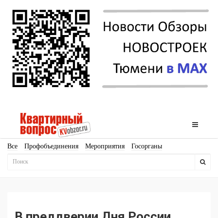
Все
Профобъединения
Мероприятия
Госорганы
Новостройки
Ипотека
Аналитика
Мнение
Рейтинг
Законодательство
Госпрограммы
Кадры
Инфраструктура
Благоустройство
Архитектура
Стройматериалы
Соцкультбыт
КРТ
ЖКХ
Земля
ИЖС
Торги
Бизнес-квадраты
Аренда
В преддверии Дня России