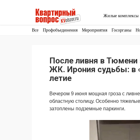
Жилые комплексы
Все
Профобъединения
Мероприятия
Госорганы
Н
Кадры
Инфраструктура
Благоустройство
Архитекту
Аренда
Продвижение
Поздравляем
После ливня в Тюмени 
Ещё
ЖК. Ирония судьбы: в 
летие
Вечером 9 июня мощная гроза с ливне
областную столицу. Особенно тяжелые
затоплены подземные паркинги.