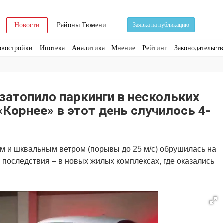
Новости
Районы Тюмени
Заявка на публикацию
овостройки
Ипотека
Аналитика
Мнение
Рейтинг
Законодательст
ра
Стройматериалы
Соцкультбыт
КРТ
ЖКХ
Земля
ИЖС
Торги
затопило паркинги в нескольких
«Корнее» в этот день случилось 4-
м и шквальным ветром (порывы до 25 м/с) обрушилась на
 последствия – в новых жилых комплексах, где оказались