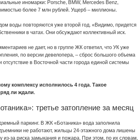
иальные иномарки: Porsche, BMW, Mercedes Benz,
тоимостью более 7 млн рублей. Ущерб – миллионы.
ом воды повторяются уже второй год. «Видимо, придется
бственники в чатах. Они обсуждают коллективный иск.
ентариев не дает, но в группе ЖК ответил, что УК уже
опления, по версии девелопера, – сброс большого объема
 отсутствие в Восточной части города единой системы
ому комплексу исполнилось 4 года. Такое
ряд ли ждали.
отаника»: третье затопление за месяц
дземный пaркинг. В ЖК «Ботаника» вода заполнила
дъемники не работают, жильцы 24-этажного дома лишены
у из-за риска замыкания и пожара. При этом, по их словам,