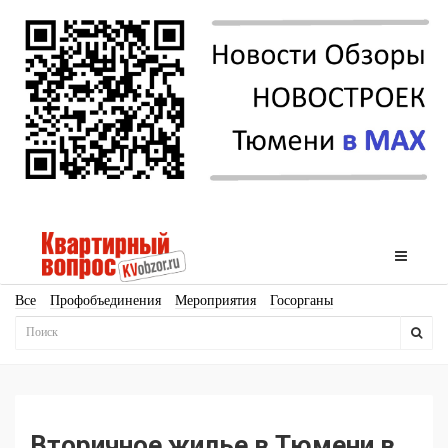
Все
Профобъединения
Мероприятия
Госорганы
Новостройки
Ипотека
Аналитика
Мнение
Рейтинг
Законодательство
Госпрограммы
Кадры
Инфраструктура
Благоустройство
Архитектура
Стройматериалы
Соцкультбыт
КРТ
ЖКХ
Земля
ИЖС
Торги
Бизнес-квадраты
Аренда
Вторичное жилье в Тюмени в