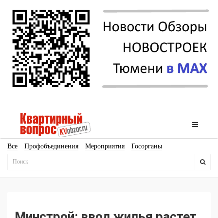
Все
Профобъединения
Мероприятия
Госорганы
Новостройки
Ипотека
Аналитика
Мнение
Рейтинг
Законодательство
Госпрограммы
Кадры
Инфраструктура
Благоустройство
Архитектура
Стройматериалы
Соцкультбыт
КРТ
ЖКХ
Земля
ИЖС
Торги
Бизнес-квадраты
Аренда
Минстрой: ввод жилья растет,