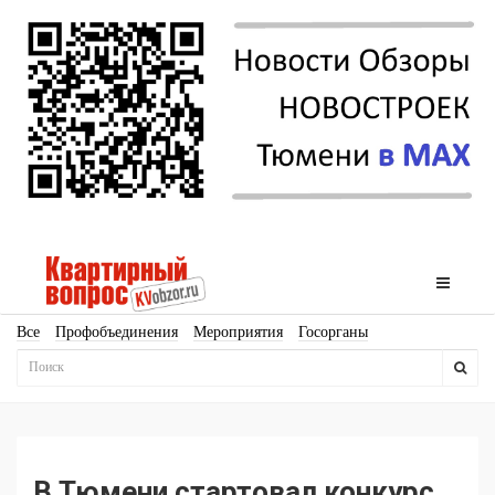
Все
Профобъединения
Мероприятия
Госорганы
Новостройки
Ипотека
Аналитика
Мнение
Рейтинг
Законодательство
Госпрограммы
Кадры
Инфраструктура
Благоустройство
Архитектура
Стройматериалы
Соцкультбыт
КРТ
ЖКХ
Земля
ИЖС
Торги
Бизнес-квадраты
Аренда
В Тюмени стартовал конкурс