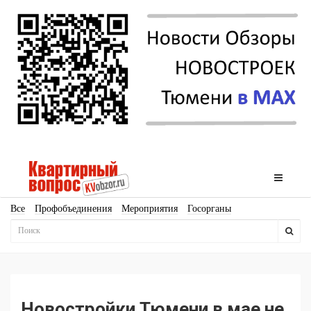
Все
Профобъединения
Мероприятия
Госорганы
Новостройки
Ипотека
Аналитика
Мнение
Рейтинг
Законодательство
Госпрограммы
Кадры
Инфраструктура
Благоустройство
Архитектура
Стройматериалы
Соцкультбыт
КРТ
ЖКХ
Земля
ИЖС
Торги
Бизнес-квадраты
Аренда
Новостройки Тюмени в мае не