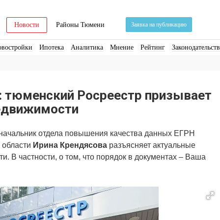
Новости
Районы Тюмени
Заявка на публикацию
овостройки
Ипотека
Аналитика
Мнение
Рейтинг
Законодательст
ра
Стройматериалы
Соцкультбыт
КРТ
ЖКХ
Земля
ИЖС
Торги
: тюменский Росреестр призывает
недвижимости
 начальник отдела повышения качества данных ЕГРН
 области
Ирина Крендясова
разъясняет актуальные
. В частности, о том, что порядок в документах – Ваша