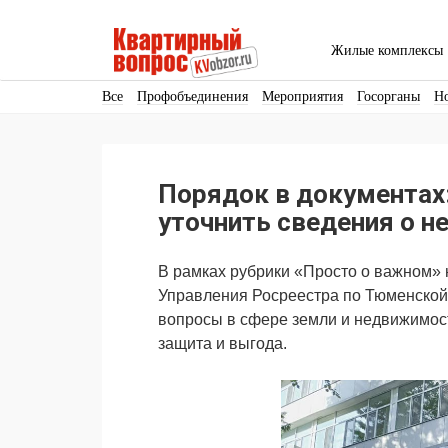
Жилые комплексы
Все
Профобъединения
Мероприятия
Госорганы
Н
Кадры
Инфраструктура
Благоустройство
Архитекту
Аренда
Продвижение
Поздравляем
Порядок в документах
Ещё
уточнить сведения о 
В рамках рубрики «Просто о важном»
Управления Росреестра по Тюменской
вопросы в сфере земли и недвижимости
защита и выгода.