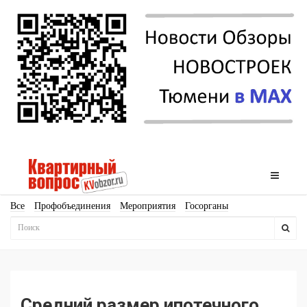
Все
Профобъединения
Мероприятия
Госорганы
Новостройки
Ипотека
Аналитика
Мнение
Рейтинг
Законодательство
Госпрограммы
Кадры
Инфраструктура
Благоустройство
Архитектура
Стройматериалы
Соцкультбыт
КРТ
ЖКХ
Земля
ИЖС
Торги
Бизнес-квадраты
Аренда
Средний размер ипотечного