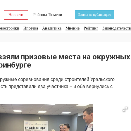
Новости
Районы Тюмени
Заявка на публикацию
овостройки
Ипотека
Аналитика
Мнение
Рейтинг
Законодательст
ра
Стройматериалы
Соцкультбыт
КРТ
ЖКХ
Земля
ИЖС
Торги
взяли призовые места на окружных
ринбурге
кружные соревнования среди строителей Уральского
сть представили два участника
–
и оба вернулись с