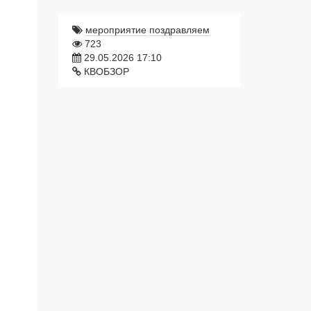
мероприятие
поздравляем
723
29.05.2026 17:10
КВОБЗОР
Александр Рыцков приступает к конку