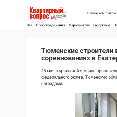
Жилые комплексы
Все
Профобъединения
Мероприятия
Госорганы
Н
Кадры
Инфраструктура
Благоустройство
Архитекту
Аренда
Продвижение
Поздравляем
Тюменские строители 
Ещё
соревнованиях в Екате
28 мая в уральской столице прошли о
федерального округа. Тюменскую обла
наградами.