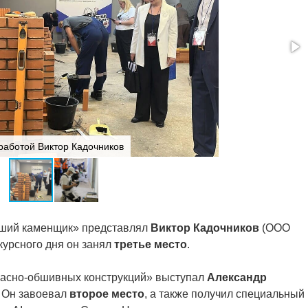
работой Виктор Кадочников
чший каменщик» представлял
Виктор Кадочников
(ООО
курсного дня он занял
третье место
.
касно-обшивных конструкций» выступал
Александр
 Он завоевал
второе место
, а также получил специальный