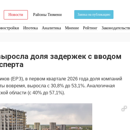
Новости
Районы Тюмени
Заявка на публикацию
овостройки
Ипотека
Аналитика
Мнение
Рейтинг
Законодательст
ра
Стройматериалы
Соцкультбыт
КРТ
ЖКХ
Земля
ИЖС
Торги
выросла доля задержек с вводом
сперта
ков (ЕРЗ), в первом квартале 2026 года доля компаний
ты вовремя, выросла с 30,8% до 53,1%. Аналогичная
ой области (с 40% до 57,1%).