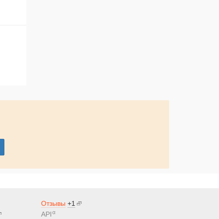
Отзывы
+1
α
API