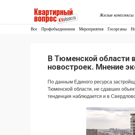
Жилые комплексы
Все
Профобъединения
Мероприятия
Госорганы
Н
Кадры
Инфраструктура
Благоустройство
Архитекту
Аренда
Продвижение
Поздравляем
В Тюменской области 
Ещё
новостроек. Мнение эк
По данным Единого ресурса застройщи
Тюменской области, не сдавших объек
тенденция наблюдается и в Свердловск