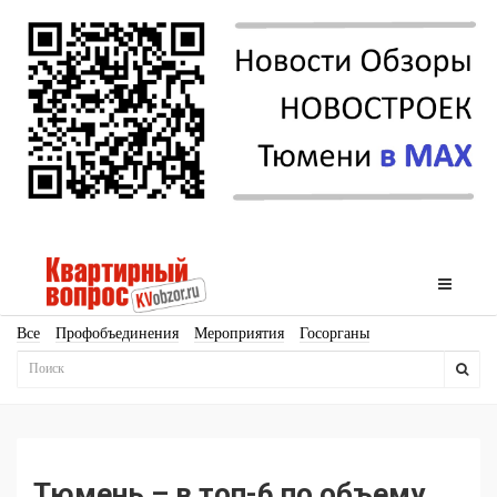
Все
Профобъединения
Мероприятия
Госорганы
Новостройки
Ипотека
Аналитика
Мнение
Рейтинг
Законодательство
Госпрограммы
Кадры
Инфраструктура
Благоустройство
Архитектура
Стройматериалы
Соцкультбыт
КРТ
ЖКХ
Земля
ИЖС
Торги
Бизнес-квадраты
Аренда
Тюмень – в топ-6 по объему