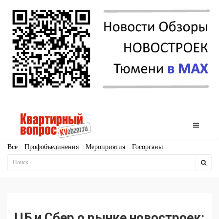
Все
Профобъединения
Мероприятия
Госорганы
Новостройки
Ипотека
Аналитика
Мнение
Рейтинг
Законодательство
Госпрограммы
Кадры
Инфраструктура
Благоустройство
Архитектура
Стройматериалы
Соцкультбыт
КРТ
ЖКХ
Земля
ИЖС
Торги
Бизнес-квадраты
Аренда
ЦБ и Сбер о рынке новостроек: