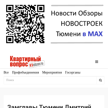
Все
Профобъединения
Мероприятия
Госорганы
Новостройки
Ипотека
Аналитика
Мнение
Рейтинг
Законодательство
Госпрограммы
Кадры
Инфраструктура
Благоустройство
Архитектура
Стройматериалы
Соцкультбыт
КРТ
ЖКХ
Земля
ИЖС
Торги
Бизнес-квадраты
Аренда
Замглавы Тюмени Дмитрий