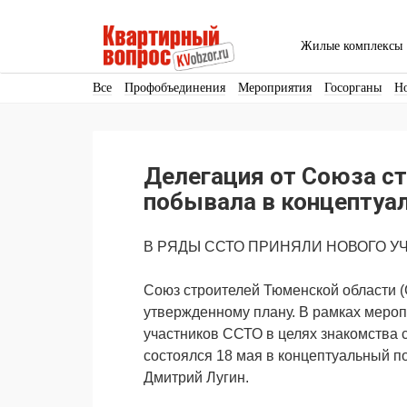
Жилые комплексы
Все
Профобъединения
Мероприятия
Госорганы
Н
Кадры
Инфраструктура
Благоустройство
Архитекту
Аренда
Продвижение
Поздравляем
Делегация от Союза с
Ещё
побывала в концептуа
В РЯДЫ ССТО ПРИНЯЛИ НОВОГО У
Союз строителей Тюменской области (
утвержденному плану. В рамках меро
участников ССТО в целях знакомства 
состоялся 18 мая в концептуальный п
Дмитрий Лугин.