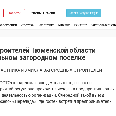
Новости
Районы Тюмени
Заявка на публикацию
овостройки
Ипотека
Аналитика
Мнение
Рейтинг
Законодательст
ра
Стройматериалы
Соцкультбыт
КРТ
ЖКХ
Земля
ИЖС
Торги
троителей Тюменской области
льном загородном поселке
ЧАСТНИКА ИЗ ЧИСЛА ЗАГОРОДНЫХ СТРОИТЕЛЕЙ
ССТО) продолжил свою деятельность, согласно
приятий регулярно проходят выезды на предприятия новых
с деятельностью организации. Очередной такой выезд
оселок «Перелада», где гостей встретил предприниматель