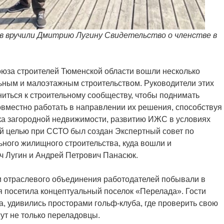
в вручили Дмитрию Лугину Свидетельство о членстве в
Союза строителей Тюменской области вошли несколько
ным и малоэтажным строительством. Руководители этих
иться к строительному сообществу, чтобы поднимать
вместно работать в направлении их решения, способствуя
а загородной недвижимости, развитию ИЖС в условиях
й целью при ССТО был создан Экспертный совет по
ного жилищного строительства, куда вошли и
 Лугин и Андрей Петрович Панасюк.
и отраслевого объединения работодателей побывали в
я посетила
концептуальный поселок «Перелада». Гости
а, удивились просторами гольф-клуба, где проверить свою
ут не только переладовцы.