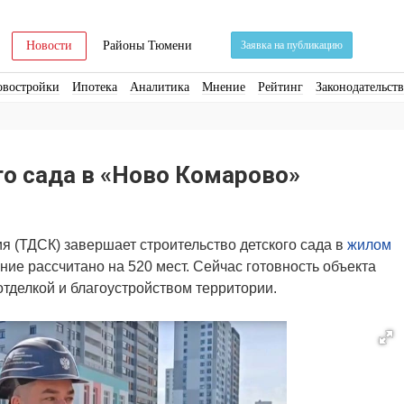
Новости
Районы Тюмени
Заявка на публикацию
овостройки
Ипотека
Аналитика
Мнение
Рейтинг
Законодательст
ра
Стройматериалы
Соцкультбыт
КРТ
ЖКХ
Земля
ИЖС
Торги
го сада в «Ново Комарово»
 (ТДСК) завершает строительство детского сада в
жилом
ние рассчитано на 520 мест. Сейчас готовность объекта
отделкой и благоустройством территории.