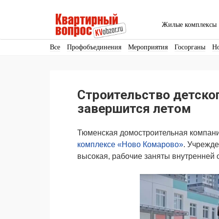
Жилые комплексы
Все
Профобъединения
Мероприятия
Госорганы
Н
Кадры
Инфраструктура
Благоустройство
Архитекту
Аренда
Продвижение
Поздравляем
Строительство детско
Ещё
завершится летом
Тюменская домостроительная компания
комплексе «Ново Комарово»
. Учрежде
высокая, рабочие заняты внутренней 