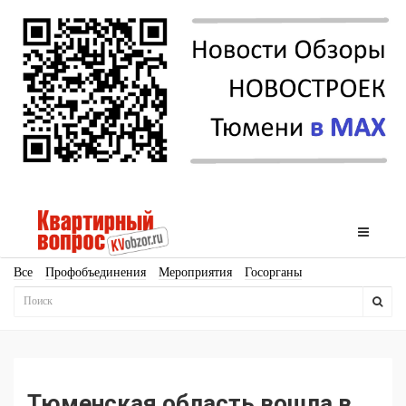
Все
Профобъединения
Мероприятия
Госорганы
Новостройки
Ипотека
Аналитика
Мнение
Рейтинг
Законодательство
Госпрограммы
Кадры
Инфраструктура
Благоустройство
Архитектура
Стройматериалы
Соцкультбыт
КРТ
ЖКХ
Земля
ИЖС
Торги
Бизнес-квадраты
Аренда
Тюменская область вошла в