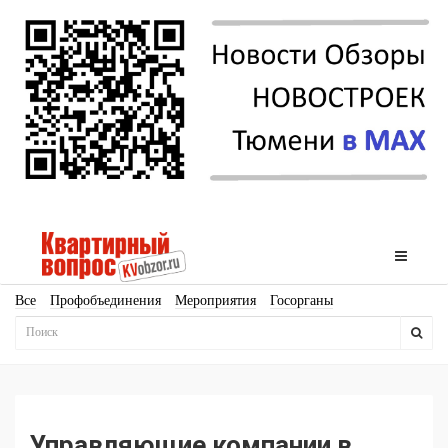
Все
Профобъединения
Мероприятия
Госорганы
Новостройки
Ипотека
Аналитика
Мнение
Рейтинг
Законодательство
Госпрограммы
Кадры
Инфраструктура
Благоустройство
Архитектура
Стройматериалы
Соцкультбыт
КРТ
ЖКХ
Земля
ИЖС
Торги
Бизнес-квадраты
Аренда
Управляющие компании в