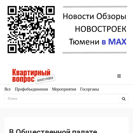
Все
Профобъединения
Мероприятия
Госорганы
Новостройки
Ипотека
Аналитика
Мнение
Рейтинг
Законодательство
Госпрограммы
Кадры
Инфраструктура
Благоустройство
Архитектура
Стройматериалы
Соцкультбыт
КРТ
ЖКХ
Земля
ИЖС
Торги
Бизнес-квадраты
Аренда
В Общественной палате