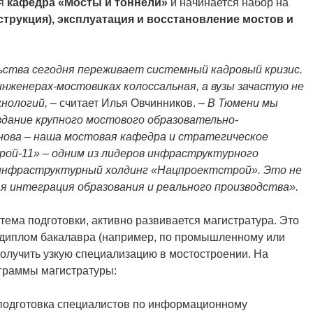
я
кафедра «Мосты и тоннели»
и начинается набор на
трукция), эксплуатация и восстановление мостов и
ства сегодня переживает системный кадровый кризис.
женерах-мостовиках колоссальная, а вузы зачастую не
хнологий,
– считает Илья Овчинников. –
В Тюмени мы
дание крупного мостового образовательно-
снова – наша мостовая кафедра и стратегическое
ой-11» – одним из лидеров инфраструктурного
 инфраструктурный холдинг «Нацпроектстрой». Это не
я интеграция образования и реального производства».
тема подготовки, активно развивается магистратура. Это
ет диплом бакалавра (например, по промышленному или
получить узкую специализацию в мостостроении. На
граммы магистратуры:
подготовка специалистов по информационному