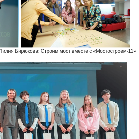
Лилия Бирюкова; Строим мост вместе с «Мостостроем-11»