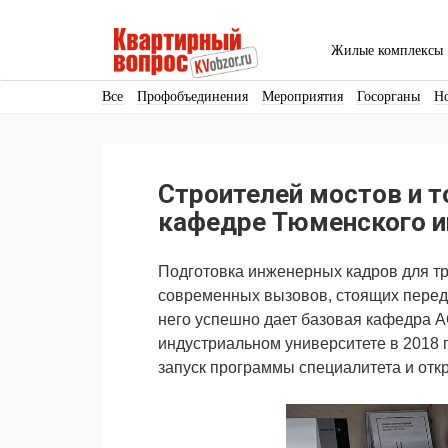
Жилые комплексы
Все
Профобъединения
Мероприятия
Госорганы
Н
Кадры
Инфраструктура
Благоустройство
Архитекту
Аренда
Продвижение
Поздравляем
Строителей мостов и т
Ещё
кафедре Тюменского и
Подготовка инженерных кадров для тр
современных вызовов, стоящих перед
него успешно дает базовая кафедра А
индустриальном университете в 2018 г
запуск программы специалитета и отк