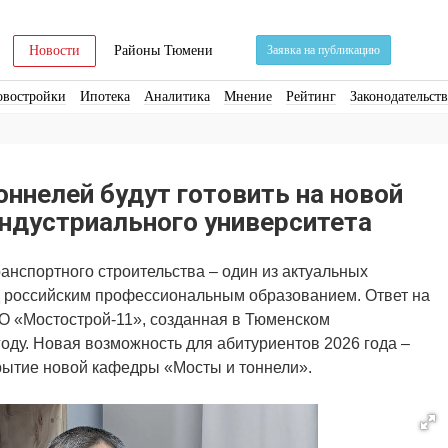
Новости
Районы Тюмени
Заявка на публикацию
овостройки
Ипотека
Аналитика
Мнение
Рейтинг
Законодательст
ра
Стройматериалы
Соцкультбыт
КРТ
ЖКХ
Земля
ИЖС
Торги
оннелей будут готовить на новой
ндустриального университета
анспортного строительства – один из актуальных
 российским профессиональным образованием. Ответ на
О «Мостострой-11», созданная в Тюменском
оду. Новая возможность для абитуриентов 2026 года –
рытие новой кафедры «Мосты и тоннели».