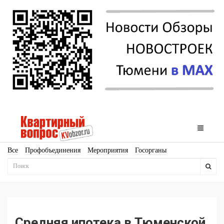
Все
Профобъединения
Мероприятия
Госорганы
Новостройки
Ипотека
Аналитика
Мнение
Рейтинг
Законодательство
Госпрограммы
Кадры
Инфраструктура
Благоустройство
Архитектура
Стройматериалы
Соцкультбыт
КРТ
ЖКХ
Земля
ИЖС
Торги
Бизнес-квадраты
Аренда
Средняя ипотека в Тюменской